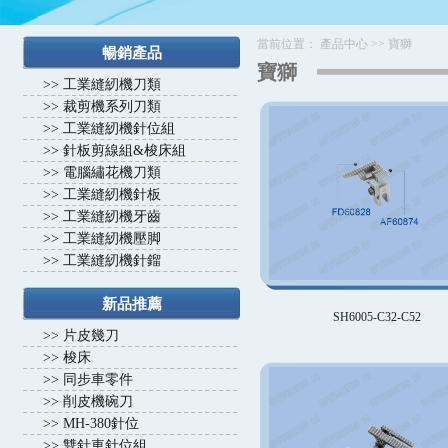
當前位置：
產品中心
>>
寶獅
暢銷產品
寶獅
>>
工業縫紉機刀類
>>
裁剪機系列刀類
>>
工業縫紉機針位組
>>
針板剪線組&梭床組
>>
電腦繡花機刀類
>>
工業縫紉機針板
>>
工業縫紉機牙齒
>>
工業縫紉機壓脚
>>
工業縫紉機針鎦
新品推薦
SH6005-C32-C52
>>
片皮幾刀
>>
梭床
>>
同步車零件
>>
削皮機碗刀
>>
MH-380針位
>>
雙針車針位組