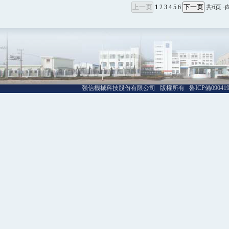
1
2
3
4
5
6
共6页 -
强信機械科技股份有限公司 版權所有 魯ICP備09041992號-1