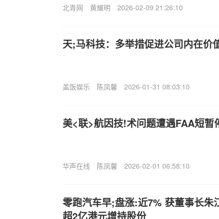
北青网
黄耀明
2026-02-09 21:26:10
天;马科技：多举措促进公司内在价
盖饭娱乐
陈凤馨
2026-01-31 08:03:10
美<联>航因技!术问题遭遇FAA短暂
华声在线
陈凤馨
2026-02-01 06:58:10
零跑汽车早;盘涨:近7% 获董事长
超2亿港元增持股份