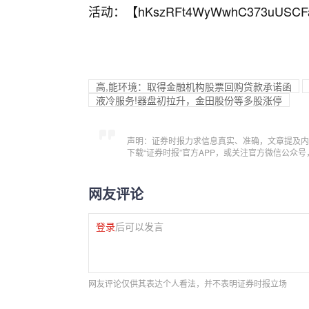
活动：【
hKszRFt4WyWwhC373uUSCF
高,能环境：取得金融机构股票回购贷款承诺函
液冷服务!器盘初拉升，金田股份等多股涨停
声明：证券时报力求信息真实、准确，文章提及内
下载“证券时报”官方APP，或关注官方微信公众
网友评论
登录
后可以发言
网友评论仅供其表达个人看法，并不表明证券时报立场