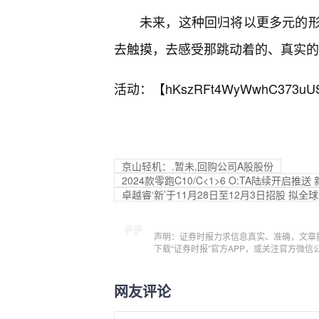
未来，这种回归将以更多元的形
去触摸，去感受那跳动着的、真实的
活动：【
hKszRFt4WyWwhC373uU
京山轻机：.暂未,回购公司A股股份
2024款零跑C10/C<1>6 O:TA陆续开启
卓越睿‘新’于11月28日至12月3日招股 拟全球
声明：证券时报力求信息真实、准确，文章
下载“证券时报”官方APP，或关注官方微
网友评论