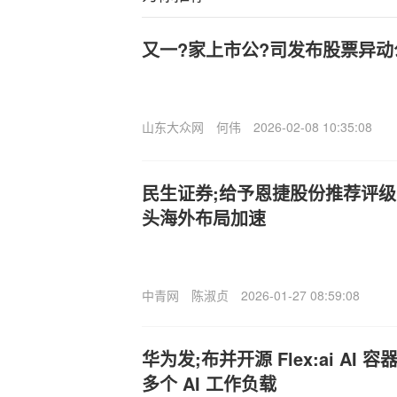
又一?家上市公?司发布股票异动
山东大众网
何伟
2026-02-08 10:35:08
民生证券;给予恩捷股份推荐评
头海外布局加速
中青网
陈淑贞
2026-01-27 08:59:08
华为发;布并开源 Flex:ai A
多个 AI 工作负载