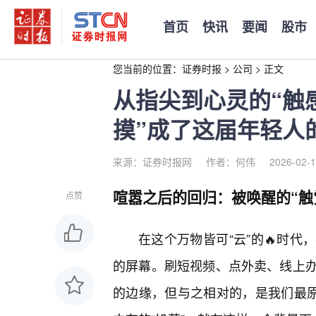
首页
快讯
要闻
股市
您当前的位置：
证券时报
>
公司
>
正文
从指尖到心灵的“触
摸”成了这届年轻人
来源：证券时报网
作者：何伟
2026-02-1
喧嚣之后的回归：被唤醒的“触
点赞
在这个万物皆可“云”的🔥时
的屏幕。刷短视频、点外卖、线上办
的边缘，但与之相对的，是我们最