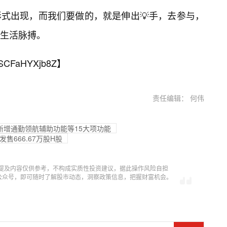
式出现，而我们要做的，就是伸出💡手，去参与，
生活脉搏。
SCFaHYXjb8Z
】
责任编辑： 何伟
推送 新增通勤领航辅助功能等15大项功能
发售666.67万股H股
提及内容仅供参考，不构成实质性投资建议，据此操作风险自担
信公众号，即可随时了解股市动态，洞察政策信息，把握财富机会。