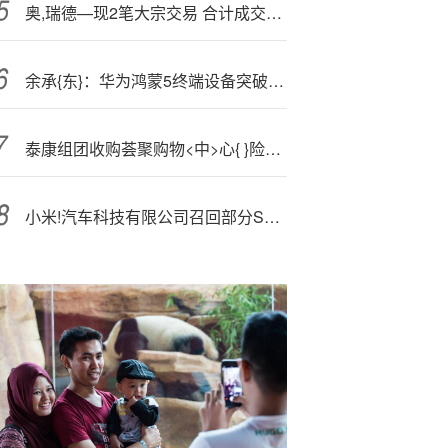
奥,瑞德—现2笔大宗交易 合计成交3600.00万股
余承{东}：华为鸿蒙5终端设备突破1200万台
泰康组团收购荟聚购物<中>心{ }险资加速布局不动产
小米!汽车科技有限公司召回部分SU7标准版 共计116887辆