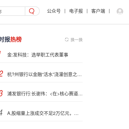
公众号
电子报
客户端
时报
热榜
换一换
金:发科技：选举职工代表董事
杭?州银行以金融“活水”浇灌创意之花 助力影视剧佳作频出
浦发银行行:长谢伟：<在>核心赛道上持续深耕 全力提升经营效率和盈利能力
A,股缩量上涨成交不足2万亿元，沪指3800点失而复得：AI产业链全线反弹