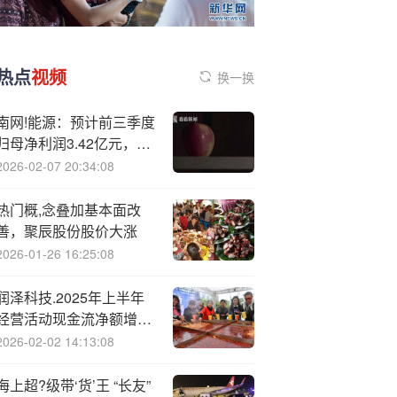
热点
视频
换一换
南网!能源：预计前三季度
归母净利润3.42亿元，同
比增长125.08%
2026-02-07 20:34:08
热门概,念叠加基本面改
善，聚辰股份股价大涨
2026-01-26 16:25:08
润泽科技.2025年上半年
经营活动现金流净额增长
15倍
2026-02-02 14:13:08
海上超?级带‘货’王 “长友”